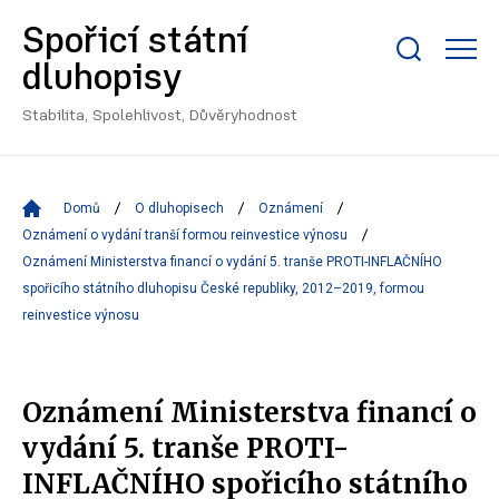
Spořicí státní
Zobrazit/skrýt
dluhopisy
search
bar
Stabilita, Spolehlivost, Důvěryhodnost
Domů
O dluhopisech
Oznámení
Oznámení o vydání tranší formou reinvestice výnosu
Oznámení Ministerstva financí o vydání 5. tranše PROTI-INFLAČNÍHO
spořicího státního dluhopisu České republiky, 2012–2019, formou
reinvestice výnosu
Oznámení Ministerstva financí o
vydání 5. tranše PROTI-
INFLAČNÍHO spořicího státního