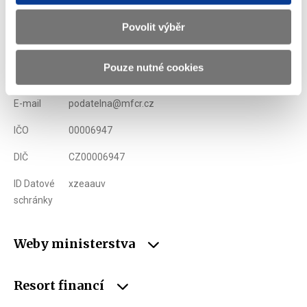
Ministerstvo financí ČR
Povolit výběr
Adresa
Letenská 15, 118 10 Praha
Pouze nutné cookies
Telefon
+420 257 041 111
E-mail
podatelna@mfcr.cz
IČO
00006947
DIČ
CZ00006947
ID Datové
xzeaauv
schránky
Weby ministerstva
Resort financí