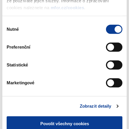
že používáte jejich služby. Informace o zpracování
vydání 5. tranše PROTI-INFLAČNÍHO
cookies naleznete na
mfcr.cz/cookies
.
spořicího státního dluhopisu České
republiky, 2012–2019, formou
reinvestice výnosu
Výběr
(278 kB)
Nutné
souhlasu
Preferenční
Stáhnout vybrané (
0
)
Statistické
Stáhnout vše
Marketingové
Zobrazit detaily
Zobrazeno
6 ×
Doporučeno
39 ×
Povolit všechny cookies