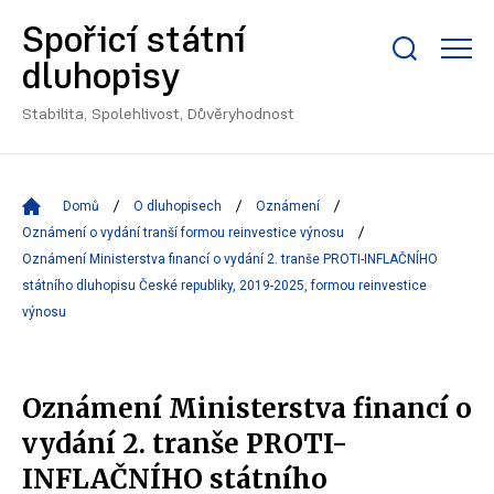
Spořicí státní
Zobrazit/skrýt
dluhopisy
search
bar
Stabilita, Spolehlivost, Důvěryhodnost
Domů
O dluhopisech
Oznámení
Oznámení o vydání tranší formou reinvestice výnosu
Oznámení Ministerstva financí o vydání 2. tranše PROTI-INFLAČNÍHO
státního dluhopisu České republiky, 2019-2025, formou reinvestice
výnosu
Oznámení Ministerstva financí o
vydání 2. tranše PROTI-
INFLAČNÍHO státního