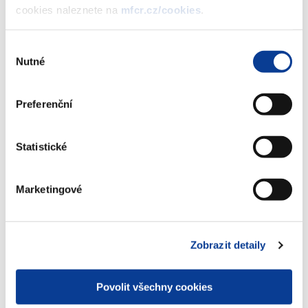
vydání 2. tranše PROTI-INFLAČNÍHO
cookies naleznete na
mfcr.cz/cookies
.
státního dluhopisu České republiky,
2019-2025, formou reinvestice výnosu
Výběr
(382 kB)
Nutné
souhlasu
Preferenční
Stáhnout vybrané (
0
)
Statistické
Stáhnout vše
Marketingové
Zobrazeno
10 ×
Doporučeno
30 ×
Zobrazit detaily
Povolit všechny cookies
Ministerstvo financí ČR