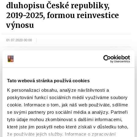
dluhopisu České republiky,
2019-2025, formou reinvestice
výnosu
01.07.2020 00:00
odbor Řízení státního dluhu a finančního majetku
Tato webová stránka používá cookies
K personalizaci obsahu, analýze návštěvnosti a
poskytování funkcí sociálních médií využíváme soubory
cookie. Informace o tom, jak náš web používáte, sdílíme
Dokumenty ke stažení
se svými partnery pro sociální média a analýzy. Partneři
tyto údaje mohou zkombinovat s dalšími informacemi,
které jste jim poskytli nebo které získali v důsledku toho,
Oznámení Ministerstva financí o
že používáte jejich služby. Informace o zpracování