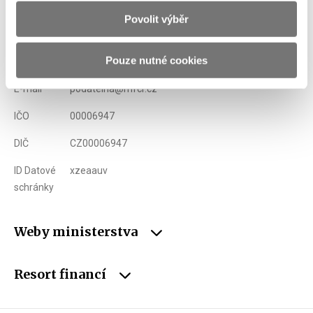
Povolit výběr
Adresa
Letenská 15, 118 10 Praha
Pouze nutné cookies
Telefon
+420 257 041 111
E-mail
podatelna@mfcr.cz
IČO
00006947
DIČ
CZ00006947
ID Datové
xzeaauv
schránky
Weby ministerstva
Resort financí