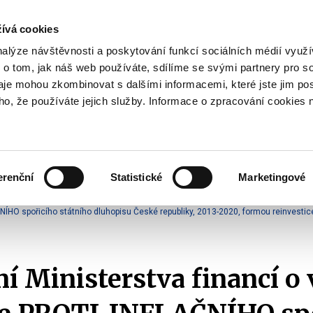
ívá cookies
pisy
nalýze návštěvnosti a poskytování funkcí sociálních médií vyu
yhodnost
 o tom, jak náš web používáte, sdílíme se svými partnery pro so
Pohybujte
daje mohou zkombinovat s dalšími informacemi, které jste jim pos
oho, že používáte jejich služby. Informace o zpracování cookies 
šipkami
nahoru
ovat
Užitečné
Před
a
Zobrazit
Zobrazit
submenu
submenu
dolů
Jak
Užitečné
investovat
erenční
Statistické
Marketingové
pro
o vydání tranší formou reinvestice výnosu
výběr
NÍHO spořicího státního dluhopisu České republiky, 2013-2020, formou reinvesti
našeptaných
položek
 Ministerstva financí o 