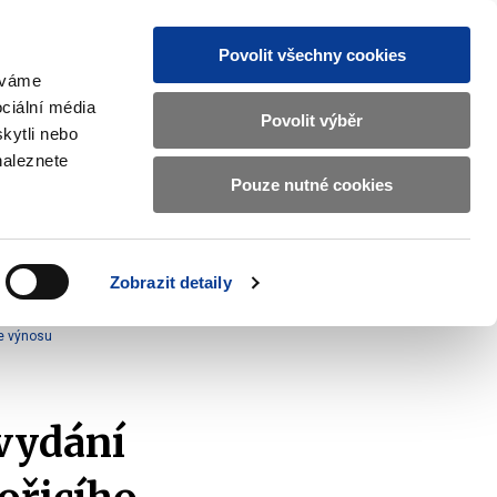
Povolit všechny cookies
žíváme
MAJETKOVÝ ÚČET
Vyhledat
ciální média
Povolit výběr
kytli nebo
naleznete
Pouze nutné cookies
pisy a oznámení
Kontakty
Zobrazit
submenu
Předpisy
a
Zobrazit detaily
oznámení
ce výnosu
vydání