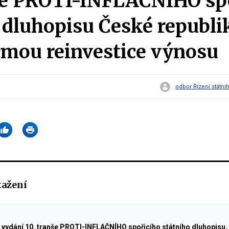
nše PROTI-INFLAČNÍHO sp
 dluhopisu České republik
rmou reinvestice výnosu
odbor Řízení státní
tažení
vydání 10. tranše PROTI-INFLAČNÍHO spořicího státního dluhopisu,