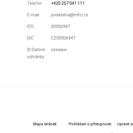
Telefon
+420 257 041 111
E-mail
podatelna@mfcr.cz
IČO
00006947
DIČ
CZ00006947
ID Datové
xzeaauv
schránky
Mapa stránek
Prohlášení o přístupnosti
Upravit 