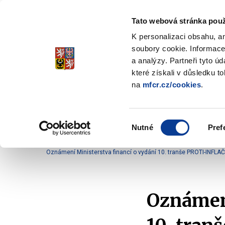
Tato webová stránka použ
Spořicí státní dluho
K personalizaci obsahu, a
Stabilita, Spolehlivost, Důvěr
soubory cookie. Informace
a analýzy. Partneři tyto ú
které získali v důsledku t
na
mfcr.cz/cookies
.
O dluhopisech
Jak invest
Zobrazit
submenu
O
Výběr
dluhopisech
Nutné
Pref
souhlasu
Domů
O dluhopisech
Oznámení
Oznámení 
Oznámení Ministerstva financí o vydání 10. tranše PROTI-INFLAČ
Oznámení