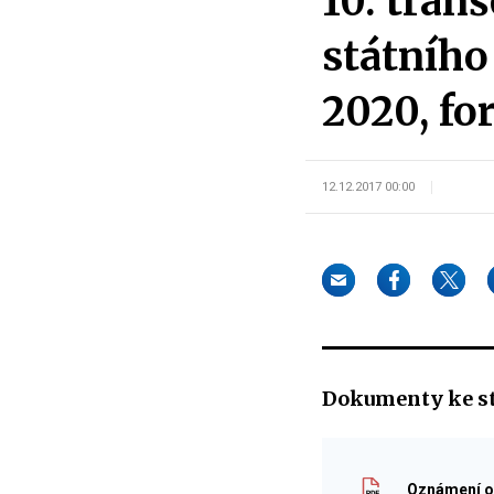
10. tra
státního
2020, fo
12.12.2017 00:00
Dokumenty ke s
Oznámení o 