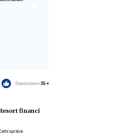
Doporučeno
35 ×
Resort financí
Celní správa