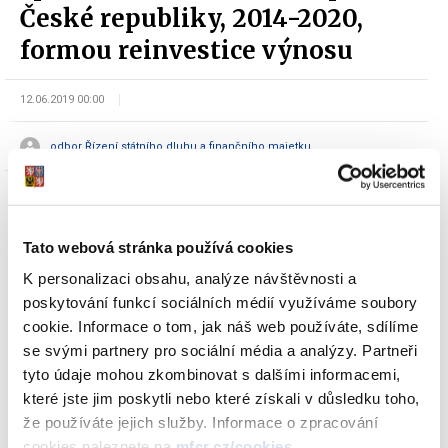
České republiky, 2014-2020,
formou reinvestice výnosu
12.06.2019 00:00
odbor Řízení státního dluhu a finančního majetku
Tato webová stránka používá cookies
K personalizaci obsahu, analýze návštěvnosti a
poskytování funkcí sociálních médií využíváme soubory
Dokumenty ke stažení
cookie. Informace o tom, jak náš web používáte, sdílíme
se svými partnery pro sociální média a analýzy. Partneři
tyto údaje mohou zkombinovat s dalšími informacemi,
Oznámení o vydání 11. tranše
které jste jim poskytli nebo které získali v důsledku toho,
VARIABILNÍHO spořicího státního
že používáte jejich služby. Informace o zpracování
dluhopisu 2014-2020 formou
cookies naleznete na
mfcr.cz/cookies
.