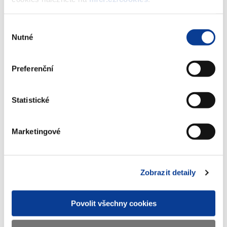
reinvestice výnosu
(269 kB)
Výběr
Nutné
souhlasu
Stáhnout vybrané (
0
)
Preferenční
Stáhnout vše
Statistické
Marketingové
Zobrazeno
7 ×
Doporučeno
36 ×
Zobrazit detaily
Povolit všechny cookies
Ministerstvo financí ČR