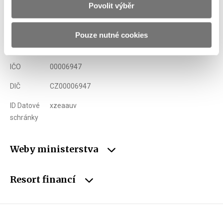
Povolit výběr
Adresa
Letenská 15, 118 10 Praha
Telefon
+420 257 041 111
Pouze nutné cookies
E-mail
podatelna@mfcr.cz
IČO
00006947
DIČ
CZ00006947
ID Datové
xzeaauv
schránky
Weby ministerstva
Resort financí