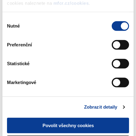
cookies naleznete na
mfcr.cz/cookies
.
republiky, 2013–2016, formou
reinvestice výnosu
Výběr
(284 kB)
Nutné
souhlasu
Preferenční
Stáhnout vybrané (
0
)
Statistické
Stáhnout vše
Marketingové
Zobrazeno
11 ×
Doporučeno
47 ×
Zobrazit detaily
Povolit všechny cookies
Ministerstvo financí ČR