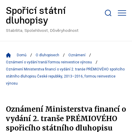
Spořicí státní
Zobrazit/skrýt
dluhopisy
search
bar
Stabilita, Spolehlivost, Důvěryhodnost
Domů
O dluhopisech
Oznámení
Oznámení o vydání tranší formou reinvestice výnosu
Oznámení Ministerstva financí o vydání 2. tranše PRÉMIOVÉHO spořicího
státního dluhopisu České republiky, 2013–2016, formou reinvestice
výnosu
Oznámení Ministerstva financí o
vydání 2. tranše PRÉMIOVÉHO
spořicího státního dluhopisu