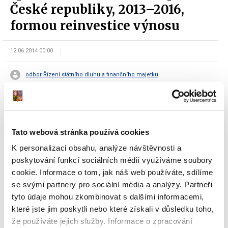
České republiky, 2013–2016,
formou reinvestice výnosu
12.06.2014 00:00
odbor Řízení státního dluhu a finančního majetku
Tato webová stránka používá cookies
K personalizaci obsahu, analýze návštěvnosti a
Dokumenty ke stažení
poskytování funkcí sociálních médií využíváme soubory
cookie. Informace o tom, jak náš web používáte, sdílíme
se svými partnery pro sociální média a analýzy. Partneři
tyto údaje mohou zkombinovat s dalšími informacemi,
Oznámení Ministerstva financí o
které jste jim poskytli nebo které získali v důsledku toho,
vydání 2. tranše PRÉMIOVÉHO
že používáte jejich služby. Informace o zpracování
spořicího státního dluhopisu České