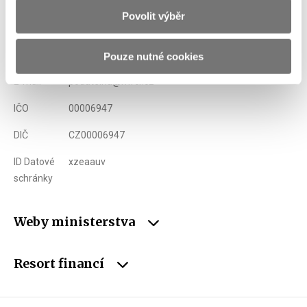
Povolit výběr
Adresa
Letenská 15, 118 10 Praha
Telefon
+420 257 041 111
Pouze nutné cookies
E-mail
podatelna@mfcr.cz
IČO
00006947
DIČ
CZ00006947
ID Datové
xzeaauv
schránky
Weby ministerstva
Resort financí