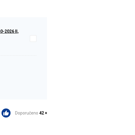
-2026 II,
Doporučeno
42 ×