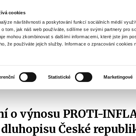
ívá cookies
pisy
nalýze návštěvnosti a poskytování funkcí sociálních médií vyu
yhodnost
 o tom, jak náš web používáte, sdílíme se svými partnery pro so
Pohybujte
daje mohou zkombinovat s dalšími informacemi, které jste jim pos
oho, že používáte jejich služby. Informace o zpracování cookies 
šipkami
nahoru
ovat
Užitečné
Před
a
Zobrazit
Zobrazit
submenu
submenu
dolů
Jak
Užitečné
investovat
erenční
Statistické
Marketingové
pro
 o výnosu
Oznámení o výnosu PROTI-INFLAČNÍHO státního dluhopisu České rep
výběr
našeptaných
položek
í o výnosu PROTI-INFL
 dluhopisu České republi