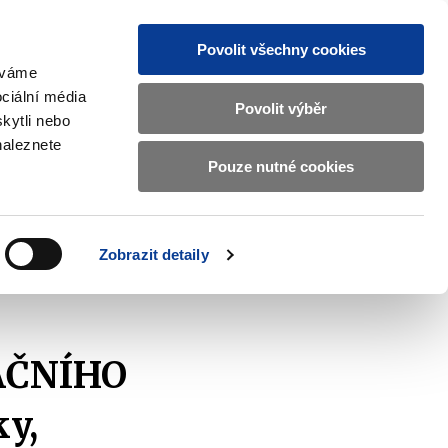
Povolit všechny cookies
žíváme
MAJETKOVÝ ÚČET
Vyhledat
ciální média
Povolit výběr
kytli nebo
naleznete
Pouze nutné cookies
pisy a oznámení
Kontakty
Zobrazit
submenu
Předpisy
a
Zobrazit detaily
oznámení
ubliky, 2020–2026 II, CPI %, pro období 1. 4. 2025 – 1. 4. 2026
AČNÍHO
ky,