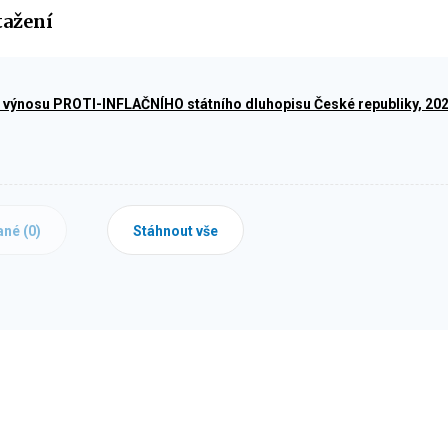
tažení
výnosu PROTI-INFLAČNÍHO státního dluhopisu České republiky, 2020
ané (
0
)
Stáhnout vše