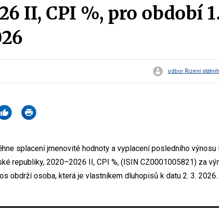
6 II, CPI %, pro období 1.
026
odbor Řízení státní
oběhne splacení jmenovité hodnoty a vyplacení posledního výn
ské republiky, 2020–2026 II, CPI %, (ISIN CZ0001005821) za vý
os obdrží osoba, která je vlastníkem dluhopisů k datu 2. 3. 2026.