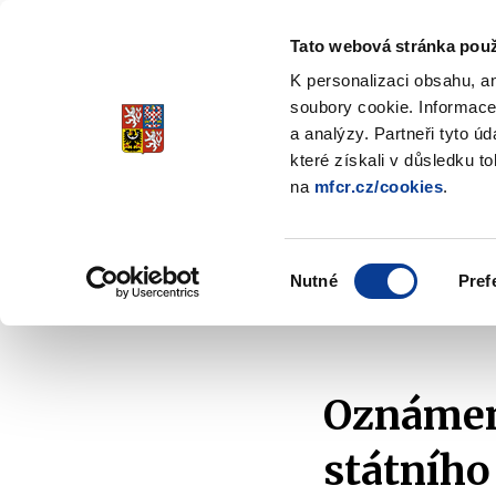
Tato webová stránka použ
Spořicí státní dluho
K personalizaci obsahu, a
Stabilita, Spolehlivost, Důvěr
soubory cookie. Informace
a analýzy. Partneři tyto ú
které získali v důsledku t
na
mfcr.cz/cookies
.
O dluhopisech
Jak invest
Zobrazit
submenu
O
Výběr
dluhopisech
Nutné
Pref
souhlasu
Domů
O dluhopisech
Oznámení
Oznámení
Oznámen
státního