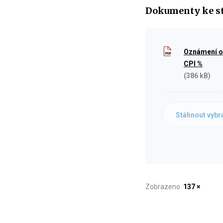
Dokumenty ke s
Oznámení o 
CPI %
(386 kB)
Stáhnout vybr
Zobrazeno
137 ×