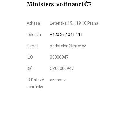
Ministerstvo financí ČR
Adresa
Letenská 15, 118 10 Praha
Telefon
+420 257 041 111
E-mail
podatelna@mfcr.cz
IČO
00006947
DIČ
CZ00006947
ID Datové
xzeaauv
schránky