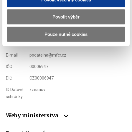
Ministerstvo financí ČR
Povolit výběr
Adresa
Letenská 15, 118 10 Praha
Pouze nutné cookies
Telefon
+420 257 041 111
E-mail
podatelna@mfcr.cz
IČO
00006947
DIČ
CZ00006947
ID Datové
xzeaauv
schránky
Weby ministerstva