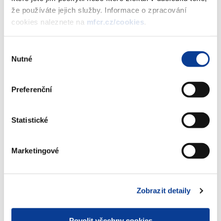
že používáte jejich služby. Informace o zpracování
cookies naleznete na
mfcr.cz/cookies
.
Oznámení o výnosu PROTI-
INFLAČNÍHO státního dluhopisu České
Výběr
republiky, 2022–2028, CPI %
Nutné
souhlasu
(391 kB)
Preferenční
Stáhnout vybrané (
0
)
Statistické
Stáhnout vše
Marketingové
Zobrazit detaily
Zobrazeno
276 ×
Doporučeno
46 ×
Povolit všechny cookies