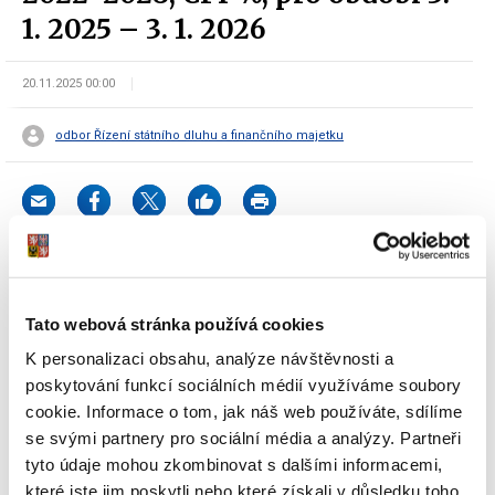
1. 2025 – 3. 1. 2026
20.11.2025 00:00
odbor Řízení státního dluhu a finančního majetku
K datu 3. 1. 2026 proběhne reinvestice výnosu PROTI-
INFLAČNÍHO státního dluhopisu České republiky, 2022–2028, CPI
Tato webová stránka používá cookies
%, (ISIN CZ0001006332) za výnosové období 3. 1. 2025 – 3. 1.
K personalizaci obsahu, analýze návštěvnosti a
2026. Výnos obdrží osoba, která je vlastníkem dluhopisů k datu 4.
poskytování funkcí sociálních médií využíváme soubory
12. 2025. Výnos dluhopisu činí 2,49508 % p. a.
cookie. Informace o tom, jak náš web používáte, sdílíme
se svými partnery pro sociální média a analýzy. Partneři
tyto údaje mohou zkombinovat s dalšími informacemi,
Dokumenty ke stažení
které jste jim poskytli nebo které získali v důsledku toho,