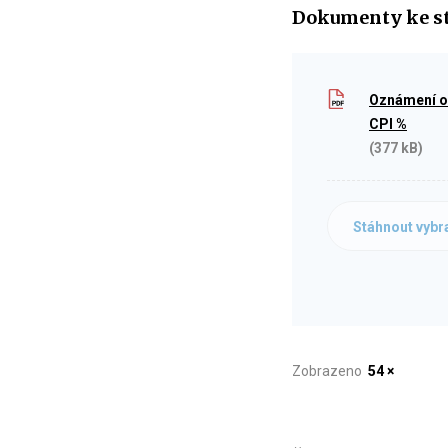
Dokumenty ke s
Oznámení o 
CPI %
(377 kB)
Stáhnout vybr
Zobrazeno
54 ×