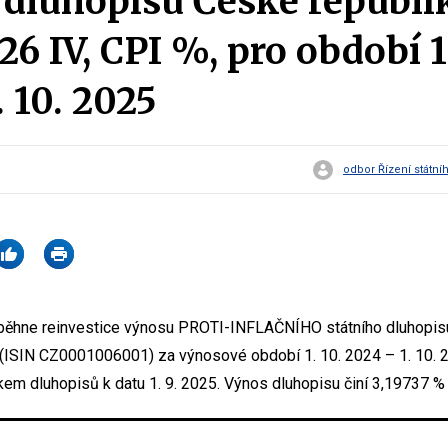
 dluhopisu České republi
6 IV, CPI %, pro období 1.
. 10. 2025
odbor Řízení státní
oběhne reinvestice výnosu PROTI-INFLAČNÍHO státního dluhopisu
(ISIN CZ0001006001) za výnosové období 1. 10. 2024 – 1. 10. 
íkem dluhopisů k datu 1. 9. 2025. Výnos dluhopisu činí 3,19737 % 