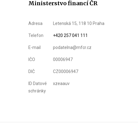
Ministerstvo financí ČR
Adresa
Letenská 15, 118 10 Praha
Telefon
+420 257 041 111
E-mail
podatelna@mfcr.cz
IČO
00006947
DIČ
CZ00006947
ID Datové
xzeaauv
schránky