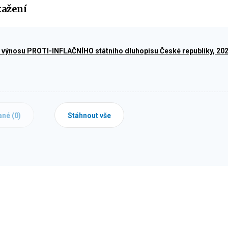
tažení
výnosu PROTI-INFLAČNÍHO státního dluhopisu České republiky, 202
ané (
0
)
Stáhnout vše