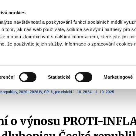
ívá cookies
pisy
nalýze návštěvnosti a poskytování funkcí sociálních médií vyu
yhodnost
 o tom, jak náš web používáte, sdílíme se svými partnery pro so
Pohybujte
daje mohou zkombinovat s dalšími informacemi, které jste jim pos
oho, že používáte jejich služby. Informace o zpracování cookies 
šipkami
nahoru
ovat
Užitečné
Před
a
Zobrazit
Zobrazit
submenu
submenu
dolů
Jak
Užitečné
investovat
erenční
Statistické
Marketingové
pro
 o výnosu
výběr
publiky, 2020–2026 IV, CPI %, pro období 1. 10. 2024 – 1. 10. 2025
našeptaných
položek
í o výnosu PROTI-INFL