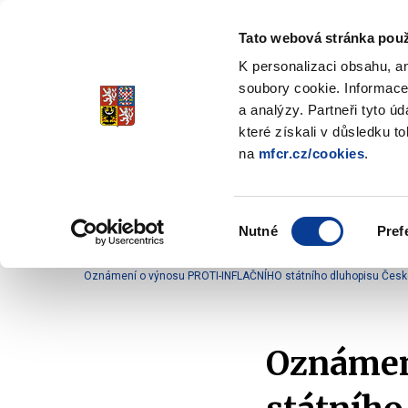
Tato webová stránka použ
Spořicí státní dluho
K personalizaci obsahu, a
Stabilita, Spolehlivost, Důvěr
soubory cookie. Informace
a analýzy. Partneři tyto ú
které získali v důsledku t
na
mfcr.cz/cookies
.
O dluhopisech
Jak invest
Zobrazit
submenu
O
Výběr
dluhopisech
Nutné
Pref
souhlasu
Domů
O dluhopisech
Oznámení
Oznámení
Oznámení o výnosu PROTI-INFLAČNÍHO státního dluhopisu České re
Oznámen