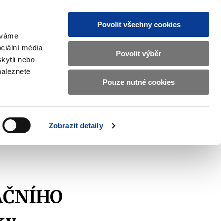
Povolit všechny cookies
žíváme
MAJETKOVÝ ÚČET
Vyhledat
ciální média
Povolit výběr
kytli nebo
naleznete
Pouze nutné cookies
pisy a oznámení
Kontakty
Zobrazit
submenu
Předpisy
a
Zobrazit detaily
oznámení
AČNÍHO