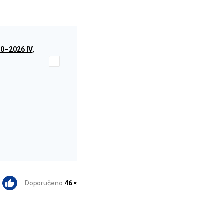
0–2026 IV,
Doporučeno
46 ×