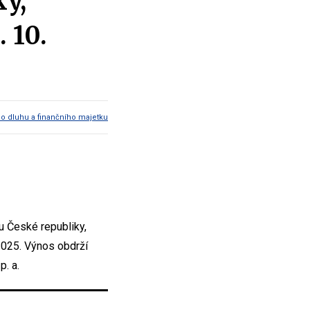
ky,
 10.
ho dluhu a finančního majetku
 České republiky,
2025. Výnos obdrží
p. a.