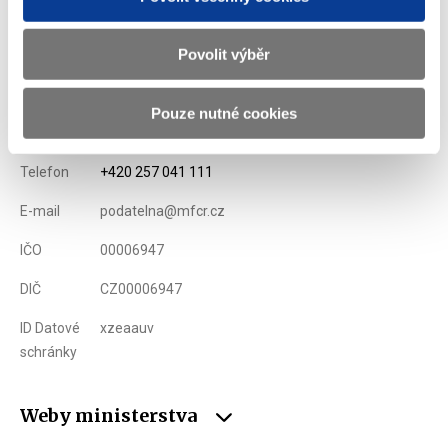
Povolit výběr
Ministerstvo financí ČR
Pouze nutné cookies
Adresa
Letenská 15, 118 10 Praha
Telefon
+420 257 041 111
E-mail
podatelna@mfcr.cz
IČO
00006947
DIČ
CZ00006947
ID Datové
xzeaauv
schránky
Weby ministerstva