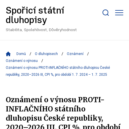
Spořicí státní
Zobrazit/skrýt
dluhopisy
search
bar
Stabilita, Spolehlivost, Důvěryhodnost
Domů
O dluhopisech
Oznámení
Oznámení o výnosu
Oznámení o výnosu PROTI-INFLAČNÍHO státního dluhopisu České
republiky, 2020–2026 III, CPI %, pro období 1. 7. 2024 – 1. 7. 2025
Oznámení o výnosu PROTI-
INFLAČNÍHO státního
dluhopisu České republiky,
2020–2026 III, CPI %, pro období