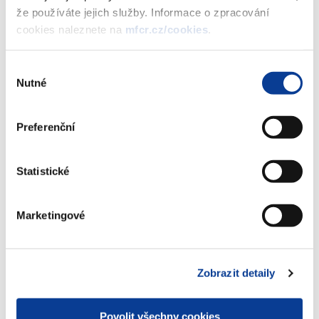
Dokumenty ke stažení
že používáte jejich služby. Informace o zpracování
cookies naleznete na
mfcr.cz/cookies
.
Oznámení o výnosu PROTI-
Výběr
INFLAČNÍHO státního dluhopisu České
Nutné
souhlasu
republiky, 2020–2026 III, CPI %
(374 kB)
Preferenční
Stáhnout vybrané (
0
)
Statistické
Marketingové
Stáhnout vše
Zobrazit detaily
Zobrazeno
36 ×
Doporučeno
42 ×
Povolit všechny cookies