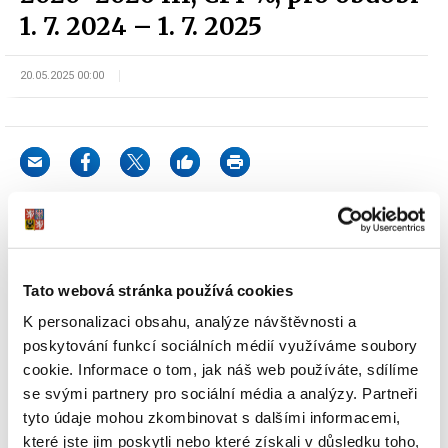
1. 7. 2024 – 1. 7. 2025
20.05.2025 00:00
K datu 1. 7. 2025 proběhne reinvestice výnosu PROTI-
INFLAČNÍHO státního dluhopisu České republiky, 2020–2026 III,
CPI %, (ISIN CZ0001005904) za výnosové období 1. 7. 2024 – 1. 7.
Tato webová stránka používá cookies
2025. Výnos obdrží osoba, která je vlastníkem dluhopisů k datu 1.
K personalizaci obsahu, analýze návštěvnosti a
6. 2025. Výnos dluhopisu činí 2,34941 % p. a.
poskytování funkcí sociálních médií využíváme soubory
cookie. Informace o tom, jak náš web používáte, sdílíme
se svými partnery pro sociální média a analýzy. Partneři
tyto údaje mohou zkombinovat s dalšími informacemi,
které jste jim poskytli nebo které získali v důsledku toho,