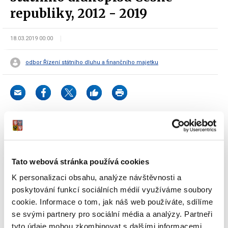
republiky, 2012 - 2019
18.03.2019 00:00
odbor Řízení státního dluhu a finančního majetku
Z rozhodnutí Ministerstva financí může být předčasně ukončeno
období pro podávání žádostí o úpis státních dluhopisů, do kterých
je možné reinvestovat jmenovitou hodnotu. K tomuto datu bude
Tato webová stránka používá cookies
také ukončeno období pro podávání žádostí o reinvestici
K personalizaci obsahu, analýze návštěvnosti a
spořicích státních dluhopisů.
poskytování funkcí sociálních médií využíváme soubory
cookie. Informace o tom, jak náš web používáte, sdílíme
se svými partnery pro sociální média a analýzy. Partneři
Dokumenty ke stažení
tyto údaje mohou zkombinovat s dalšími informacemi,