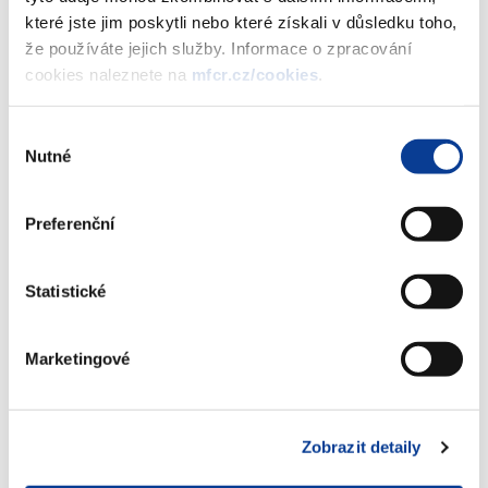
které jste jim poskytli nebo které získali v důsledku toho,
že používáte jejich služby. Informace o zpracování
Oznámení Ministerstva financí o
cookies naleznete na
mfcr.cz/cookies
.
reinvestici jmenovité hodnoty PROTI-
INFLAČNÍHO spořicího státního
Výběr
dluhopisu České republiky, 2012 -
Nutné
souhlasu
2019
(226 kB)
Preferenční
Stáhnout vybrané (
0
)
Statistické
Marketingové
Stáhnout vše
Zobrazit detaily