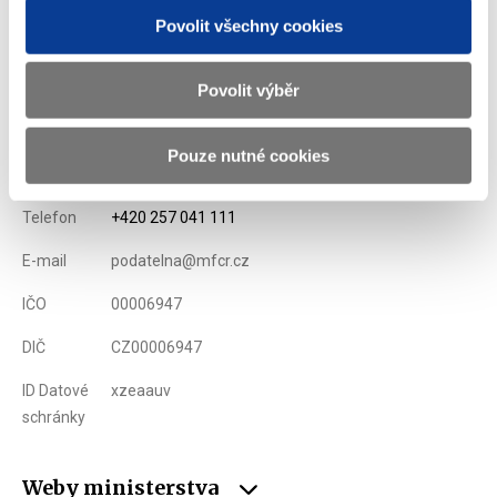
Zobrazeno
12 ×
Doporučeno
34 ×
Povolit všechny cookies
Povolit výběr
Ministerstvo financí ČR
Pouze nutné cookies
Adresa
Letenská 15, 118 10 Praha
Telefon
+420 257 041 111
E-mail
podatelna@mfcr.cz
IČO
00006947
DIČ
CZ00006947
ID Datové
xzeaauv
schránky
Weby ministerstva