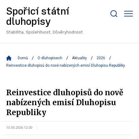
Spořicí státní
Zobrazit/skrýt
dluhopisy
search
bar
Stabilita, Spolehlivost, Důvěryhodnost
Domů
O dluhopisech
Aktuality
2026
Reinvestice dluhopisů do nově nabízených emisí Dluhopisu Republiky
Reinvestice dluhopisů do nově
nabízených emisí Dluhopisu
Republiky
15.05.2026 12:00