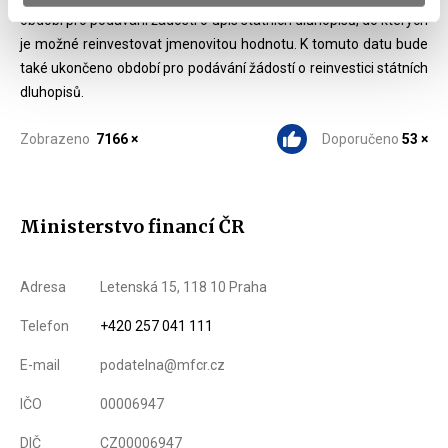
období pro podávání žádostí o úpis státních dluhopisů, do kterých
je možné reinvestovat jmenovitou hodnotu. K tomuto datu bude
také ukončeno období pro podávání žádostí o reinvestici státních
dluhopisů.
Zobrazeno
7166 ×
Doporučeno
53 ×
Ministerstvo financí ČR
Adresa
Letenská 15, 118 10 Praha
Telefon
+420 257 041 111
E-mail
podatelna@mfcr.cz
IČO
00006947
DIČ
CZ00006947