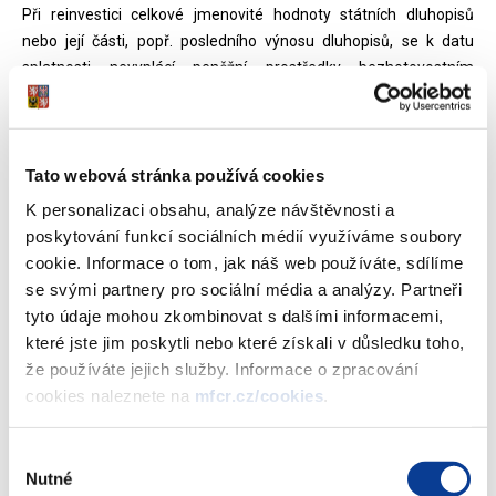
Při reinvestici celkové jmenovité hodnoty státních dluhopisů
nebo její části, popř. posledního výnosu dluhopisů, se k datu
splatnosti nevyplácí peněžní prostředky bezhotovostním
převodem na platební účet vlastníka dluhopisů, ale jsou
reinvestovány do předem určených státních dluhopisů.
Dluhopisy, pro které je možné podávat žádost o reinvestici
Tato webová stránka používá cookies
jmenovité hodnoty nebo její části, popřípadě celého posledního
K personalizaci obsahu, analýze návštěvnosti a
výnosu:
poskytování funkcí sociálních médií využíváme soubory
cookie. Informace o tom, jak náš web používáte, sdílíme
Reinvestiční státní dluhopis České republiky, 2020–2026 III,
se svými partnery pro sociální média a analýzy. Partneři
FIX %, ISIN CZ0001005896
tyto údaje mohou zkombinovat s dalšími informacemi,
Proti-inflační státní dluhopis České republiky, 2020–2026 III,
které jste jim poskytli nebo které získali v důsledku toho,
CPI %, ISIN CZ0001005904
že používáte jejich služby. Informace o zpracování
Fixní státní dluhopis České republiky, 2020–2026 III, 1,30 %,
cookies naleznete na
mfcr.cz/cookies
.
ISIN CZ0001005912
Výběr
Dluhopisy lze reinvestovat do jakékoliv z nových emisí Dluhopisu
Nutné
souhlasu