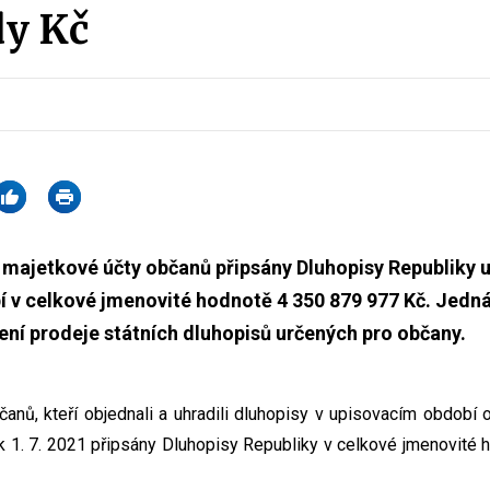
dy Kč
na majetkové účty občanů připsány Dluhopisy Republiky 
 v celkové jmenovité hodnotě 4 350 879 977 Kč. Jedná s
ní prodeje státních dluhopisů určených pro občany.
anů, kteří objednali a uhradili dluhopisy v upisovacím období
 k 1. 7. 2021 připsány Dluhopisy Republiky v celkové jmenovité