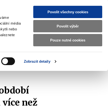
Povolit všechny cookies
žíváme
MAJETKOVÝ ÚČET
Vyhledat
ciální média
Povolit výběr
kytli nebo
naleznete
Pouze nutné cookies
pisy a oznámení
Kontakty
Zobrazit
submenu
Předpisy
a
Zobrazit detaily
oznámení
 4 miliardy Kč
 období
 více než