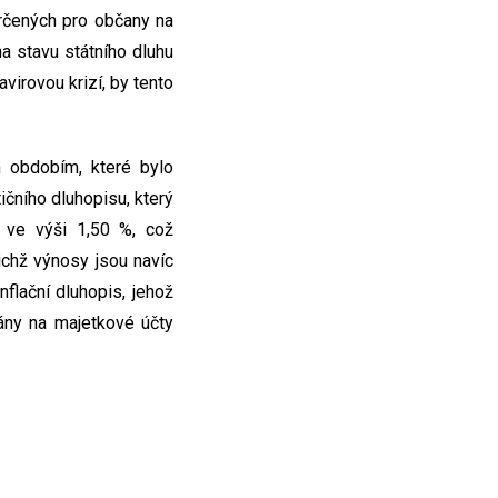
určených pro občany na
a stavu státního dluhu
irovou krizí, by tento
m obdobím, které bylo
čního dluhopisu, který
n ve výši 1,50 %, což
ichž výnosy jsou navíc
flační dluhopis, jehož
ány na majetkové účty