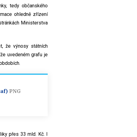
anky, tedy občanského
rmace ohledně zřízení
stránkách Ministerstva
st, že výnosy státních
íže uvedeném grafu je
 obdobích.
af)
PNG
iky přes 33 mld. Kč. I