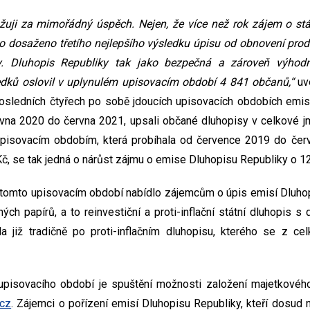
žuji za mimořádný úspěch. Nejen, že více než rok zájem o stát
lo dosaženo třetího nejlepšího výsledku úpisu od obnovení prod
y. Dluhopis Republiky tak jako bezpečná a zároveň výhod
edků oslovil v uplynulém upisovacím období 4 841 občanů,“
uv
posledních čtyřech po sobě jdoucích upisovacích obdobích emis
rvna 2020 do června 2021, upsali občané dluhopisy v celkové 
 upisovacím obdobím, která probíhala od července 2019 do červ
Kč, se tak jedná o nárůst zájmu o emise Dluhopisu Republiky o 1
v tomto upisovacím období nabídlo zájemcům o úpis emisí Dluh
ých papírů, a to reinvestiční a proti-inflační státní dluhopis s 
la již tradičně po proti-inflačním dluhopisu, kterého se z ce
upisovacího období je spuštění možnosti založení majetkového
.cz
. Zájemci o pořízení emisí Dluhopisu Republiky, kteří dosud n