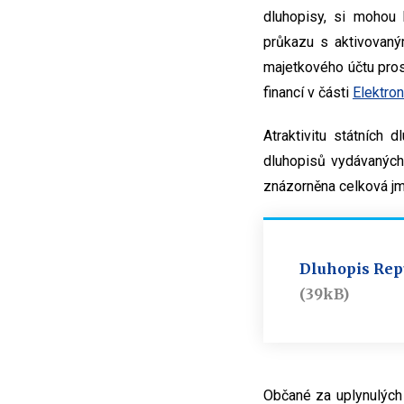
dluhopisy, si mohou 
průkazu s aktivovaný
majetkového účtu pro
financí v části
Elektro
Atraktivitu státních 
dluhopisů vydávaných
znázorněna celková jm
Dluhopis Repu
(39kB)
Občané za uplynulých 