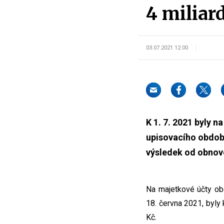
4 miliar
03.07.2021 12:00
K 1. 7. 2021 byly 
upisovacího období
výsledek od obnove
Na majetkové účty obč
18. června 2021, byly
Kč.