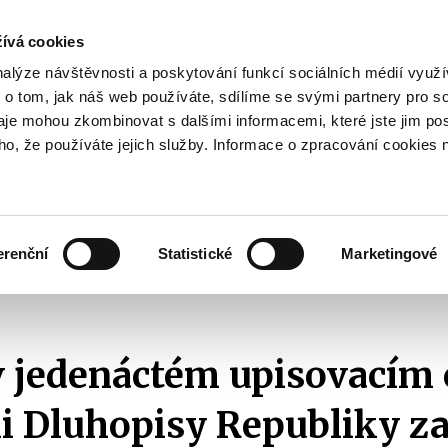
ívá cookies
pisy
nalýze návštěvnosti a poskytování funkcí sociálních médií vyu
yhodnost
 o tom, jak náš web používáte, sdílíme se svými partnery pro so
Pohybujte
daje mohou zkombinovat s dalšími informacemi, které jste jim pos
oho, že používáte jejich služby. Informace o zpracování cookies 
šipkami
nahoru
ovat
Užitečné
Před
a
Zobrazit
Zobrazit
submenu
submenu
dolů
Jak
Užitečné
investovat
erenční
Statistické
Marketingové
pro
bčané v jedenáctém upisovacím období nakoupili Dluhopisy Republiky za více než
výběr
našeptaných
položek
v jedenáctém upisovacím
i Dluhopisy Republiky za