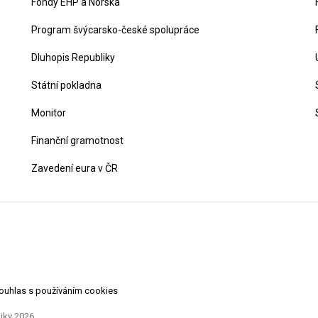
Fondy EHP a Norska
Program švýcarsko-české spolupráce
Dluhopis Republiky
Státní pokladna
Monitor
Finanční gramotnost
Zavedení eura v ČR
souhlas s používáním cookies
liky 2026