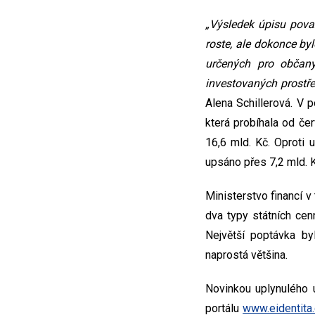
„Výsledek úpisu pova
roste, ale dokonce by
určených pro občan
investovaných prostř
Alena Schillerová. V 
která probíhala od če
16,6 mld. Kč. Oproti
upsáno přes 7,2 mld. 
Ministerstvo financí 
dva typy státních cenn
Největší poptávka by
naprostá většina.
Novinkou uplynulého 
portálu
www.eidentita