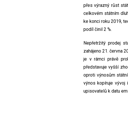
přes výrazný růst stá
celkovém státním dluh
ke konci roku 2019, t
podíl činil 2 %.
Nepřetržitý prodej s
zahájeno 21. června 2
je v rámci právě pro
představuje vyšší zho
oproti výnosům státní
výnos kopíruje vývoj
upisovatelů k datu emi