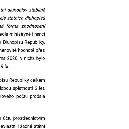
ní dluhopisy stabilně
eje státních dluhopisů
ná forma zhodnocení
edla ministryně financí
í Dluhopisu Republiky,
jmenovité hodnotě přes
na 2020, v nichž bylo
29 %.
opisu Republiky celkem
dobou splatnosti 6 let.
lkového počtu prodala
 účtu prostřednictvím
evlastnili žádné státní