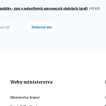
publiky - úpis v jednotlivých upisovacích obdobích (graf)
(40 kB)
ané (
0
)
Stáhnout vše
Weby ministerstva
Ministerstvo financí