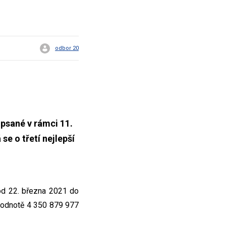
odbor 20
upsané v rámci 11.
e o třetí nejlepší
 od 22. března 2021 do
 hodnotě 4 350 879 977