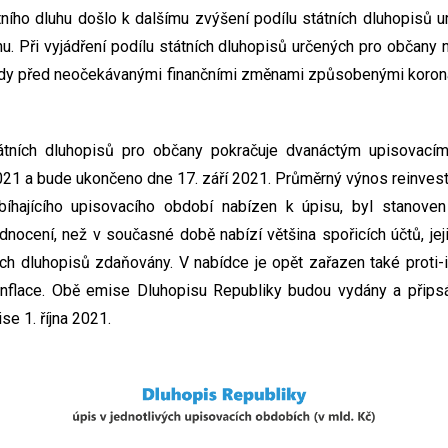
tního dluhu došlo k dalšímu zvýšení podílu státních dluhopisů 
u. Při vyjádření podílu státních dluhopisů určených pro občany n
edy před neočekávanými finančními změnami způsobenými koronav
tátních dluhopisů pro občany pokračuje dvanáctým upisovací
021 a bude ukončeno dne 17. září 2021. Průměrný výnos reinvesti
bíhajícího upisovacího období nabízen k úpisu, byl stanove
dnocení, než v současné době nabízí většina spořicích účtů, jej
ch dluhopisů zdaňovány. V nabídce je opět zařazen také proti-in
 inflace. Obě emise Dluhopisu Republiky budou vydány a přips
se 1. října 2021.