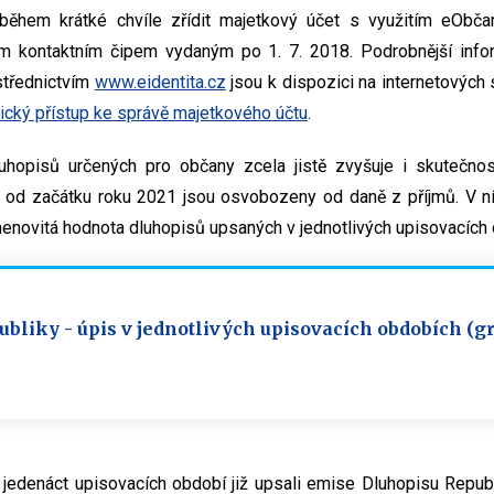
během krátké chvíle zřídit majetkový účet s využitím eObč
m kontaktním čipem vydaným po 1. 7. 2018. Podrobnější info
střednictvím
www.eidentita.cz
jsou k dispozici na internetových 
nický přístup ke správě majetkového účtu
.
dluhopisů určených pro občany zcela jistě zvyšuje i skutečno
 od začátku roku 2021 jsou osvobozeny od daně z příjmů. V n
enovitá hodnota dluhopisů upsaných v jednotlivých upisovacích
bliky - úpis v jednotlivých upisovacích obdobích (gr
jedenáct upisovacích období již upsali emise Dluhopisu Republ