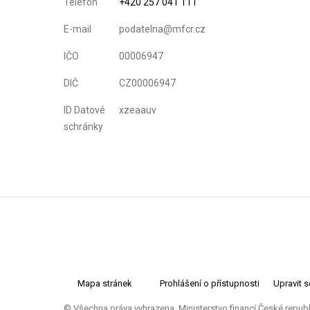
Telefon
+420 257 041 111
E-mail
podatelna@mfcr.cz
IČO
00006947
DIČ
CZ00006947
ID Datové
xzeaauv
schránky
Mapa stránek
Prohlášení o přístupnosti
Upravit 
© Všechna práva vyhrazena. Ministerstvo financí České repub