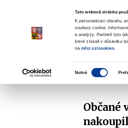
Tato webová stránka použ
Spořicí státní dluho
K personalizaci obsahu, a
Stabilita, Spolehlivost, Důvěr
soubory cookie. Informace
a analýzy. Partneři tyto ú
které získali v důsledku t
na
mfcr.cz/cookies
.
O dluhopisech
Jak invest
Zobrazit
submenu
O
Výběr
dluhopisech
Nutné
Pref
souhlasu
Domů
O dluhopisech
Aktuality
2021
O
Občané 
nakoupil