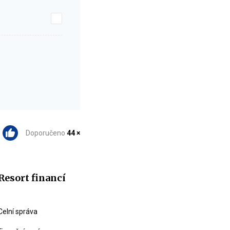
Doporučeno
44 ×
Resort financí
Celní správa