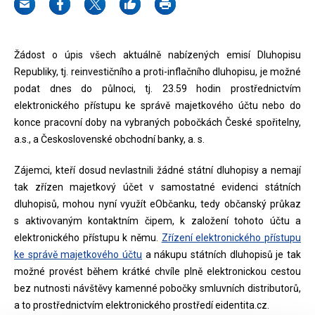
Žádost o úpis všech aktuálně nabízených emisí Dluhopisu
Republiky, tj. reinvestičního a proti-inflačního dluhopisu, je možné
podat dnes do půlnoci, tj. 23.59 hodin prostřednictvím
elektronického přístupu ke správě majetkového účtu nebo do
konce pracovní doby na vybraných pobočkách České spořitelny,
a.s., a Československé obchodní banky, a. s.
Zájemci, kteří dosud nevlastnili žádné státní dluhopisy a nemají
tak zřízen majetkový účet v samostatné evidenci státních
dluhopisů, mohou nyní využít eObčanku, tedy občanský průkaz
s aktivovaným kontaktním čipem, k založení tohoto účtu a
elektronického přístupu k němu.
Zřízení elektronického přístupu
ke správě majetkového účtu
a nákupu státních dluhopisů je tak
možné provést během krátké chvíle plně elektronickou cestou
bez nutnosti návštěvy kamenné pobočky smluvních distributorů,
a to prostřednictvím elektronického prostředí eidentita.cz.