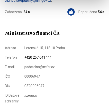
DluhopisRepubliky@mf.gov.cz
.
Zobrazeno
24 ×
Doporučeno
54 ×
Ministerstvo financí ČR
Adresa
Letenská 15, 118 10 Praha
Telefon
+420 257 041 111
E-mail
podatelna@mfcr.cz
IČO
00006947
DIČ
CZ00006947
ID Datové
xzeaauv
schránky