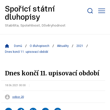
Spořicí státní
Zobrazit/skrýt
dluhopisy
search
bar
Stabilita, Spolehlivost, Důvěryhodnost
Domů
O dluhopisech
Aktuality
2021
Dnes končí 11. upisovací období
Dnes končí 11. upisovací období
18.06.2021 00:00
odbor 20