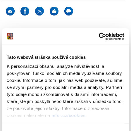
K datu 1. 4. 2025 proběhlo řádné splacení následujících státních
dluhopisů:
Reinvestiční státní dluhopis České republiky, 2019–2025 II,
Tato webová stránka používá cookies
FIX % (ISIN CZ0001005631), v celkové jmenovité hodnotě
K personalizaci obsahu, analýze návštěvnosti a
812 441 219,00 Kč.
poskytování funkcí sociálních médií využíváme soubory
cookie. Informace o tom, jak náš web používáte, sdílíme
Pro splacení jmenovité hodnoty těchto státních dluhopisů byl
se svými partnery pro sociální média a analýzy. Partneři
použit platební účet uvedený v poslední žádosti o úpis (nebo na
tyto údaje mohou zkombinovat s dalšími informacemi,
jiné žádosti související se správou státních dluhopisů) nebo
které jste jim poskytli nebo které získali v důsledku toho,
poslední platební účet zadaný prostřednictvím elektronického
že používáte jejich služby. Informace o zpracování
přístupu ke správě majetkového účtu.
cookies naleznete na
mfcr.cz/cookies
.
Celková jmenovitá hodnota státních dluhopisů určených pro