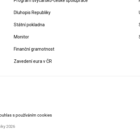
Program švýcarsko-české spolupráce
Dluhopis Republiky
Státní pokladna
Monitor
Finanční gramotnost
Zavedení eura v ČR
souhlas s používáním cookies
liky 2026