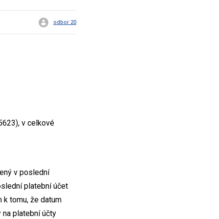
odbor 20
5623), v celkové
dený v poslední
oslední platební účet
m k tomu, že datum
 na platební účty