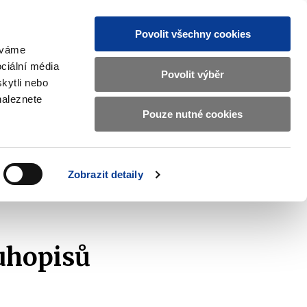
Povolit všechny cookies
žíváme
MAJETKOVÝ ÚČET
Vyhledat
ciální média
Povolit výběr
kytli nebo
naleznete
Pouze nutné cookies
pisy a oznámení
Kontakty
Zobrazit
submenu
Předpisy
a
Zobrazit detaily
oznámení
luhopisů