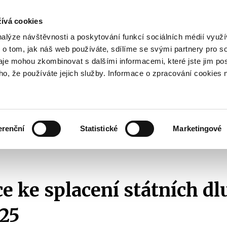
ívá cookies
pisy
nalýze návštěvnosti a poskytování funkcí sociálních médií vyu
yhodnost
 o tom, jak náš web používáte, sdílíme se svými partnery pro so
Pohybujte
daje mohou zkombinovat s dalšími informacemi, které jste jim pos
oho, že používáte jejich služby. Informace o zpracování cookies 
šipkami
nahoru
ovat
Užitečné
Před
a
Zobrazit
Zobrazit
submenu
submenu
dolů
Jak
Užitečné
investovat
erenční
Statistické
Marketingové
pro
 státních dluhopisů k 1. 2. 2025
výběr
našeptaných
položek
e ke splacení státních d
025