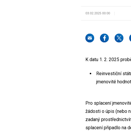
03.02.2025 00:00
K datu 1. 2. 2025 prob
Reinvestiční stá
jmenovité hodnot
Pro splacení jmenovité
žádosti o úpis (nebo n
zadaný prostřednictví
splacení připadlo na d