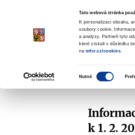
Tato webová stránka použ
Spořicí státní dluho
K personalizaci obsahu, a
Stabilita, Spolehlivost, Důvěr
soubory cookie. Informace
a analýzy. Partneři tyto ú
které získali v důsledku t
na
mfcr.cz/cookies
.
O dluhopisech
Jak invest
Zobrazit
submenu
O
Výběr
dluhopisech
Nutné
Pref
souhlasu
Domů
Aktuality
2025
Informace ke splacení
Informac
k 1. 2. 2