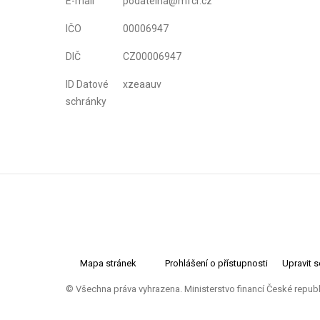
E-mail
podatelna@mfcr.cz
IČO
00006947
DIČ
CZ00006947
ID Datové
xzeaauv
schránky
Mapa stránek
Prohlášení o přístupnosti
Upravit 
© Všechna práva vyhrazena. Ministerstvo financí České repub