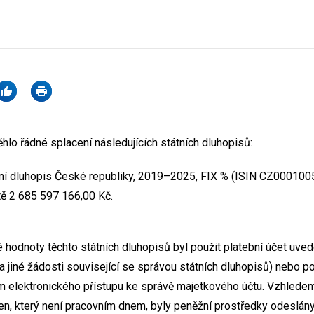
ěhlo řádné splacení následujících státních dluhopisů:
tní dluhopis České republiky, 2019–2025, FIX % (ISIN CZ000100
ě 2 685 597 166,00 Kč.
 hodnoty těchto státních dluhopisů byl použit platební účet uve
a jiné žádosti související se správou státních dluhopisů) nebo p
m elektronického přístupu ke správě majetkového účtu. Vzhlede
en, který není pracovním dnem, byly peněžní prostředky odeslány