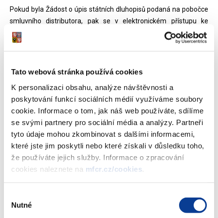
Pokud byla Žádost o úpis státních dluhopisů podaná na pobočce
smluvního distributora, pak se v elektronickém přístupu ke
správě majetkového účtu zobrazí v Přehledu požadavků až po
jejím řádném uhrazení. V případě, že je Žádost o úpis státních
dluhopisů podána prostřednictvím elektronického přístupu ke
správě majetkového účtu, zobrazí se v Přehledu požadavků
Tato webová stránka používá cookies
vzápětí po jejím potvrzení a v sloupci „Stav požadavku“ je uveden
K personalizaci obsahu, analýze návštěvnosti a
stav „Odesláno“. Po řádném uhrazení Žádosti o úpis státních
poskytování funkcí sociálních médií využíváme soubory
dluhopisů je ve sloupci „Stav požadavku“ uveden stav
cookie. Informace o tom, jak náš web používáte, sdílíme
„Zaplaceno“. Vzhledem k nutnosti technického párování Žádosti
se svými partnery pro sociální média a analýzy. Partneři
o úpis státních dluhopisů s příslušnou platbou ceny upisovaných
tyto údaje mohou zkombinovat s dalšími informacemi,
dluhopisů není informace o změně stavu požadavku v
které jste jim poskytli nebo které získali v důsledku toho,
elektronickém přístupu zobrazena neprodleně po provedení
že používáte jejich služby. Informace o zpracování
převodu z platebního účtu upisovatele.
cookies naleznete na
mfcr.cz/cookies
.
Cenu pořizovaných státních dluhopisů je v případě úpisu státních
dluhopisů prostřednictvím elektronického přístupu ke správě
Výběr
Nutné
majetkového účtu nezbytné zaslat na platební účet Ministerstva
souhlasu
financí, jehož číslo je spolu s dalšími údaji nezbytnými pro