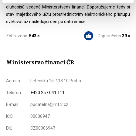
dluhopisů vedené Ministerstvem financí. Doporučujeme tedy si
stav majetkového účtu prostřednictvím elektronického přístupu
ověřovat až následující den po datu emise.
Zobrazeno
543 ×
Doporučeno
39 ×
Ministerstvo financí ČR
Adresa
Letenská 15, 118 10 Praha
Telefon
+420 257 041 111
E-mail
podatelna@mfcr.cz
IČO
00006947
DIČ
CZ00006947