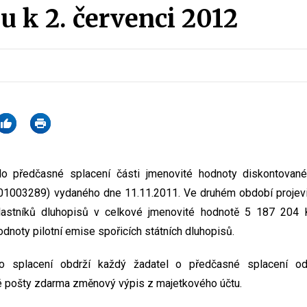
u k 2. červenci 2012
o předčasné splacení části jmenovité hodnoty diskontované
01003289) vydaného dne 11.11.2011. Ve druhém období projev
lastníků dluhopisů v celkové jmenovité hodnotě 5 187 204 K
dnoty pilotní emise spořicích státních dluhopisů.
 splacení obdrží každý žadatel o předčasné splacení od 
é pošty zdarma změnový výpis z majetkového účtu.