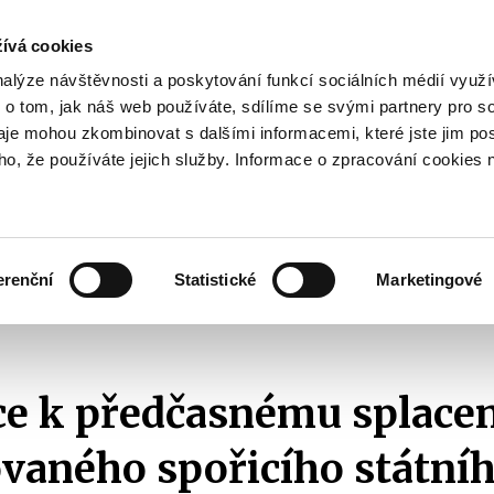
ívá cookies
pisy
nalýze návštěvnosti a poskytování funkcí sociálních médií vyu
yhodnost
 o tom, jak náš web používáte, sdílíme se svými partnery pro so
Pohybujte
daje mohou zkombinovat s dalšími informacemi, které jste jim pos
oho, že používáte jejich služby. Informace o zpracování cookies 
šipkami
nahoru
ovat
Užitečné
Před
a
Zobrazit
Zobrazit
submenu
submenu
dolů
Jak
Užitečné
investovat
erenční
Statistické
Marketingové
pro
ému splacení diskontovaného spořicího státního dluhopisu k 2. červenci 2012
výběr
našeptaných
položek
e k předčasnému splacen
vaného spořicího státní