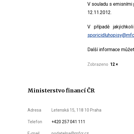
V souladu s emisními 
12.11.2012.
V případě jakýchkol
sporicidluhopisy@mfc
Další informace můžet
Zobrazeno
12 ×
Ministerstvo financí ČR
Adresa
Letenská 15, 118 10 Praha
Telefon
+420 257 041 111
E-mail
podatelna@mfcr.cz