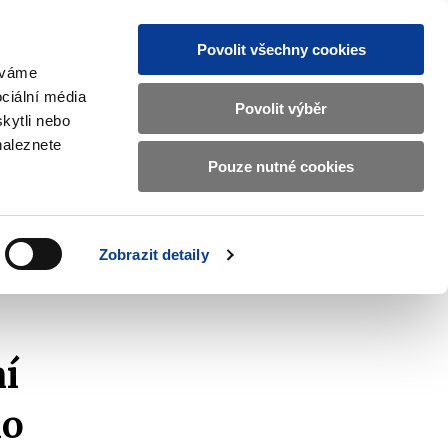
Povolit všechny cookies
žíváme
MAJETKOVÝ ÚČET
Vyhledat
ciální média
Povolit výběr
kytli nebo
naleznete
Pouze nutné cookies
pisy a oznámení
Kontakty
Zobrazit
submenu
Předpisy
a
Zobrazit detaily
oznámení
í
ho