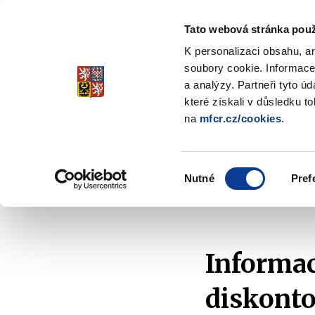
Tato webová stránka použ
Spořicí státní dluho
K personalizaci obsahu, a
Stabilita, Spolehlivost, Důvěr
soubory cookie. Informace
a analýzy. Partneři tyto ú
které získali v důsledku t
na
mfcr.cz/cookies
.
O dluhopisech
Jak invest
Zobrazit
submenu
O
Výběr
dluhopisech
Nutné
Pref
souhlasu
Domů
Aktuality
2012
Informace k předčasn
Informac
diskonto