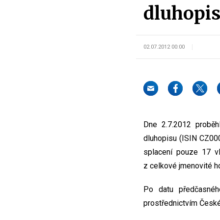
dluhopis
02.07.2012 00:00
Dne 2.7.2012 proběhl
dluhopisu (ISIN CZ00
splacení pouze 17 v
z celkové jmenovité ho
Po datu předčasného
prostřednictvím Česk