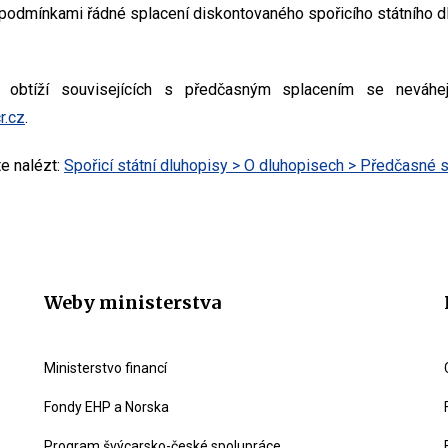
podmínkami řádné splacení diskontovaného spořicího státního 
i obtíží souvisejících s předčasným splacením se neváhej
r.cz
.
e nalézt:
Spořicí státní dluhopisy > O dluhopisech > Předčasné 
Weby ministerstva
Ministerstvo financí
Fondy EHP a Norska
Program švýcarsko-české spolupráce