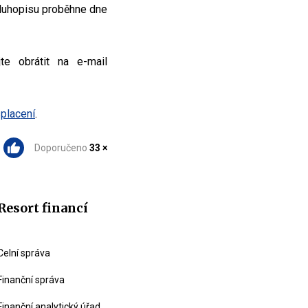
dluhopisu proběhne dne
te obrátit na e-mail
splacení
.
Doporučeno
33 ×
Resort financí
Celní správa
Finanční správa
Finanční analytický úřad