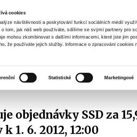
ívá cookies
pisy
nalýze návštěvnosti a poskytování funkcí sociálních médií vyu
yhodnost
 o tom, jak náš web používáte, sdílíme se svými partnery pro so
Pohybujte
daje mohou zkombinovat s dalšími informacemi, které jste jim pos
oho, že používáte jejich služby. Informace o zpracování cookies 
šipkami
nahoru
ovat
Užitečné
Před
a
Zobrazit
Zobrazit
submenu
submenu
dolů
Jak
Užitečné
investovat
erenční
Statistické
Marketingové
pro
 SSD za 15,9 mld. Kč – stav k 1. 6. 2012, 12:00
výběr
našeptaných
položek
je objednávky SSD za 15,
 k 1. 6. 2012, 12:00