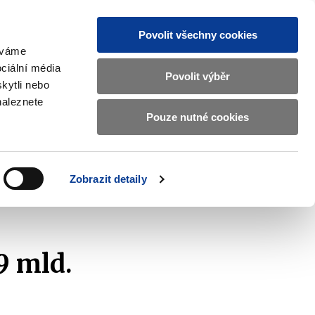
Povolit všechny cookies
žíváme
MAJETKOVÝ ÚČET
Vyhledat
ciální média
Povolit výběr
kytli nebo
naleznete
Pouze nutné cookies
pisy a oznámení
Kontakty
Zobrazit
submenu
Předpisy
a
Zobrazit detaily
oznámení
9 mld.