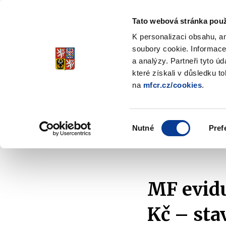
Tato webová stránka použ
Spořicí státní dluho
K personalizaci obsahu, a
Stabilita, Spolehlivost, Důvěr
soubory cookie. Informace
a analýzy. Partneři tyto ú
které získali v důsledku t
na
mfcr.cz/cookies
.
O dluhopisech
Jak invest
Zobrazit
submenu
O
Výběr
dluhopisech
Nutné
Pref
souhlasu
Domů
Aktuality
2012
MF eviduje objednávky
MF evidu
Kč – stav