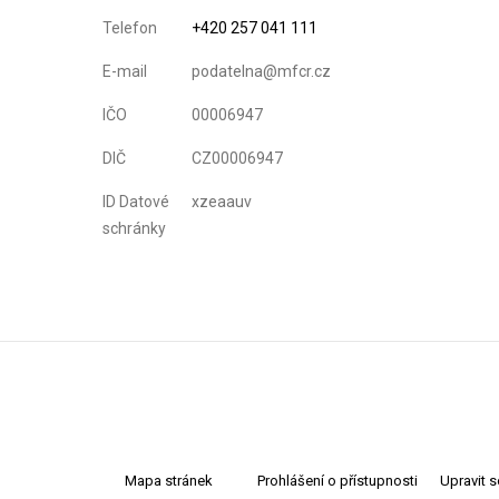
Telefon
+420 257 041 111
E-mail
podatelna@mfcr.cz
IČO
00006947
DIČ
CZ00006947
ID Datové
xzeaauv
schránky
Mapa stránek
Prohlášení o přístupnosti
Upravit 