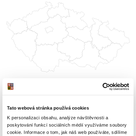
Vyberte kraje
Hlavní město Praha
Středočeský kraj
Tato webová stránka používá cookies
Jihočeský kraj
K personalizaci obsahu, analýze návštěvnosti a
poskytování funkcí sociálních médií využíváme soubory
Plzeňský kraj
cookie. Informace o tom, jak náš web používáte, sdílíme