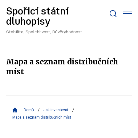
Spořicí státní
Zobrazit/skrýt
dluhopisy
search
bar
Stabilita, Spolehlivost, Důvěryhodnost
Mapa a seznam distribučních
míst
Domů
Jak investovat
Mapa a seznam distribučních míst