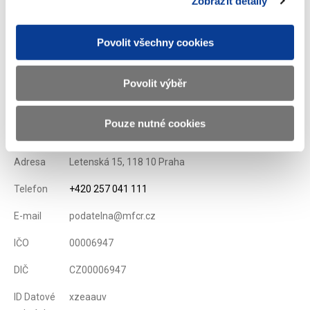
Zobrazit detaily
ZOBRAZIT VŠECHNA MÍSTA PODLE DISTRIBUTORA
ZOBRAZIT VŠECHNA MÍSTA PODLE KRAJŮ
Povolit všechny cookies
Povolit výběr
Ministerstvo financí ČR
Pouze nutné cookies
Adresa
Letenská 15, 118 10 Praha
Telefon
+420 257 041 111
E-mail
podatelna@mfcr.cz
IČO
00006947
DIČ
CZ00006947
ID Datové
xzeaauv