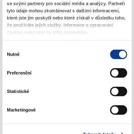
Karlovarský kraj
se svými partnery pro sociální média a analýzy. Partneři
tyto údaje mohou zkombinovat s dalšími informacemi,
Ústecký kraj
které jste jim poskytli nebo které získali v důsledku toho,
Liberecký kraj
že používáte jejich služby. Informace o zpracování
Královéhradecký kraj
cookies naleznete na
mfcr.cz/cookies
.
Pardubický kraj
Výběr
kraj Vysočina
Nutné
souhlasu
Jihomoravský kraj
Olomoucký kraj
Preferenční
Moravskoslezský kraj
Statistické
Zlínský kraj
Zahraničí
Marketingové
ZOBRAZ MAPU