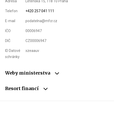
Adresa
Letenská 15, 118 10 Praha
Telefon
+420 257 041 111
E-mail
podatelna@mfcr.cz
IČO
00006947
DIČ
CZ00006947
ID Datové
xzeaauv
schránky
Weby ministerstva
Resort financí