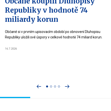
Občané koupili Dluhopisy
Republiky v hodnotě 74
miliardy korun
Občané si v prvním upisovacím období po obnovení Dluhopisu
Republiky uložili své úspory v celkové hodnotě 74 miliard korun.
16.7.2026
Přejít
Přejít
na
na
předchozí
následující