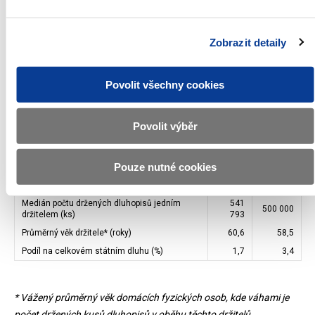
státních dluhopisů vedené Ministerstvem financí a Žádosti o
provedení reklamace nevyplacení výnosu nebo nesplacení
jmenovité hodnoty spořicích státních dluhopisů České republiky.
Zobrazit detaily
Grafy a statistiky
Povolit všechny cookies
RYCHLÝ PŘEHLED (stav k 16. 7. 2026)
Povolit výběr
5. 1.
15. 7.
2026
2026
Pouze nutné cookies
Celková jmenovitá hodnota v oběhu (mld. Kč)
61,7
130,7
Počet držitelů
52 182
124 352
Medián počtu držených dluhopisů jedním
541
500 000
držitelem (ks)
793
Průměrný věk držitele* (roky)
60,6
58,5
Podíl na celkovém státním dluhu (%)
1,7
3,4
* Vážený průměrný věk domácích fyzických osob, kde váhami je
počet držených kusů dluhopisů v oběhu těchto držitelů