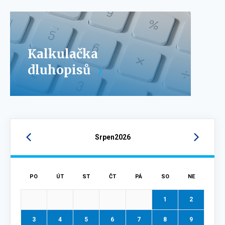
Kalkulačka
dluhopisů
Srpen
2026
PO
ÚT
ST
ČT
PÁ
SO
NE
1
2
3
4
5
6
7
8
9