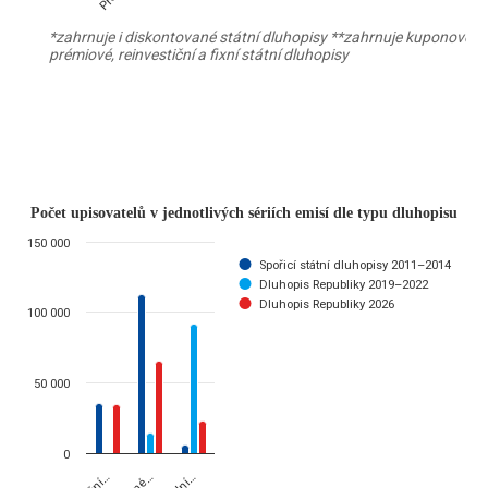
*zahrnuje i diskontované státní dluhopisy **zahrnuje kuponové,
prémiové, reinvestiční a fixní státní dluhopisy
End of interactive chart.
Počet upisovatelů v jednotlivých s
Počet upisovatelů v jednotlivých sériích emisí dle typu dluhopisu
150 000
Bar chart with 3 data series.
Spořicí státní dluhopisy 2011–2014
* zahrnuje i diskontované státní dluhopisy ** zahrnuje kuponové, pr
Dluhopis Republiky 2019–2022
Dluhopis Republiky 2026
The chart has 1 X axis displaying categories.
100 000
The chart has 1 Y axis displaying values. Data ranges from 0 to 112
50 000
0