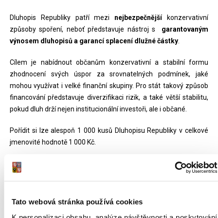
Dluhopis Republiky patří mezi
nejbezpečnější
konzervativní
způsoby spoření, neboť představuje nástroj s
garantovaným
výnosem dluhopisů
a garancí splacení dlužné částky
.
Cílem je nabídnout občanům konzervativní a stabilní formu
zhodnocení svých úspor za srovnatelných podmínek, jaké
mohou využívat i velké finanční skupiny. Pro stát takový způsob
financování představuje diverzifikaci rizik, a také větší stabilitu,
pokud dluh drží nejen institucionální investoři, ale i občané.
Pořídit si lze alespoň 1 000 kusů Dluhopisu Republiky v celkové
jmenovité hodnotě 1 000 Kč.
Výnosy Dluhopisu Republiky jsou stanoveny v souladu s
aktuálními výnosy státních dluhopisů obchodovaných na
finančním trhu k datu zahájení úpisu Dluhopisu Republiky.
Tato webová stránka používá cookies
Investované finanční prostředky je
možné získat zpět
formou
K personalizaci obsahu, analýze návštěvnosti a poskytování