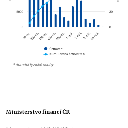
5000
30
0
0
650 tis.
850 tis.
1 mil.
3 mil.
5 mil.
50 mil.
50 tis.
250 tis.
450 tis.
Četnost *
Kumulovaná četnost v %
* domácí fyzické osoby
End of interactive chart.
Ministerstvo financí ČR