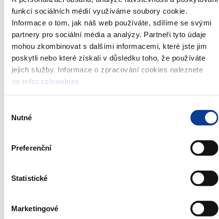
předčasného splacení, a to bez jakékoli finanční penalizace.
funkcí sociálních médií využíváme soubory cookie.
Informace o tom, jak náš web používáte, sdílíme se svými
Dluhopis Republiky je možné
pořídit
osobně
na vybraných
partnery pro sociální média a analýzy. Partneři tyto údaje
pobočkách smluvních distributorů, nebo
elektronicky
mohou zkombinovat s dalšími informacemi, které jste jim
prostřednictvím elektronického přístupu ke správě majetkového
poskytli nebo které získali v důsledku toho, že používáte
účtu. Elektronický přístup umožňuje rovněž ověřování stavu
jejich služby. Informace o zpracování cookies naleznete
zaplacení ceny upisovaných dluhopisů, kontrolu stavu
na
mfcr.cz/cookies
.
majetkového účtu, generování výpisů z majetkového účtu a
zadávání dalších požadavků souvisejících se státními dluhopisy, a
to vše z pohodlí domova.
Výběr
Nutné
souhlasu
Pořízení Dluhopisu Republiky prostřednictvím elektronického
přístupu ke správě majetkového účtu není zatíženo
žádným
Preferenční
poplatkem
, je třeba uhradit pouze cenu pořizovaných dluhopisů.
Podobně nejsou zpoplatněny veškeré další požadavky zadané
prostřednictvím elektronického přístupu ke správě majetkového
Statistické
účtu. Zpoplatněny jsou pouze požadavky podávané
prostřednictvím smluvních distributorů, mimo Žádosti o zápis
Marketingové
změny údajů o majiteli účtu vedeného v samostatné evidenci