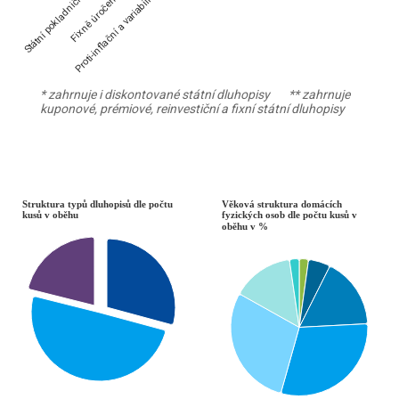
Proti-inflační a variabilní…
Státní pokladniční…
Fixně úročené…
* zahrnuje i diskontované státní dluhopisy ** zahrnuje
kuponové, prémiové, reinvestiční a fixní státní dluhopisy
End of interactive chart.
Struktura typů dluhopisů dle počt
Věková struktur
Struktura typů dluhopisů dle počtu
Věková struktura domácích
kusů v oběhu
fyzických osob dle počtu kusů v
oběhu v %
Pie chart with 3 slices.
Pie chart with 7 slices.
*zahrnují i emise Dluhopisu Republiky vydané v letech 2019 až 2022 