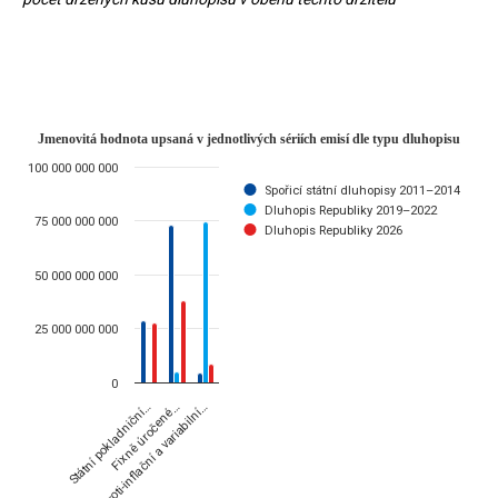
Jmenovitá hodnota upsaná v jednot
Jmenovitá hodnota upsaná v jednotlivých sériích emisí dle typu dluhopisu
100 000 000 000
Bar chart with 3 data series.
Spořicí státní dluhopisy 2011–2014
*zahrnuje i diskontované státní dluhopisy **zahrnuje kuponové, prémi
Dluhopis Republiky 2019–2022
75 000 000 000
Dluhopis Republiky 2026
The chart has 1 X axis displaying categories.
The chart has 1 Y axis displaying values. Data ranges from 0 to 74
50 000 000 000
25 000 000 000
0
Proti-inflační a variabilní…
Státní pokladniční…
Fixně úročené…