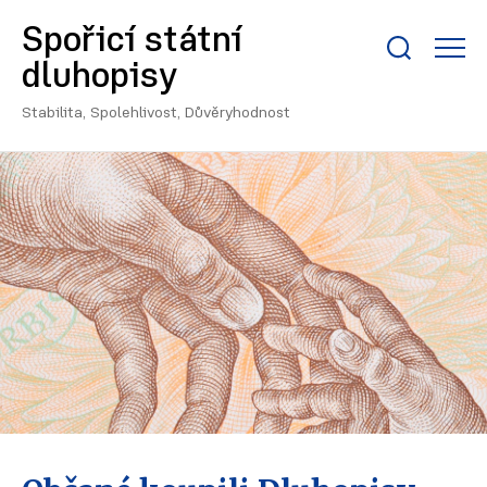
Spořicí státní
Zobrazit/skrýt
dluhopisy
search
bar
Stabilita, Spolehlivost, Důvěryhodnost
Úvodní
Nejnovější
stránka
zprávy